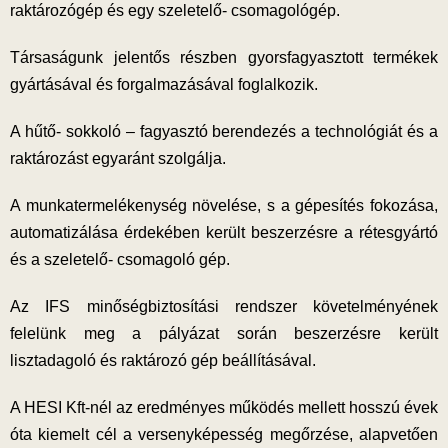
raktározógép és egy szeletelő- csomagológép.
Társaságunk jelentős részben gyorsfagyasztott termékek
gyártásával és forgalmazásával foglalkozik.
A hűtő- sokkoló – fagyasztó berendezés a technológiát és a
raktározást egyaránt szolgálja.
A munkatermelékenység növelése, s a gépesítés fokozása,
automatizálása érdekében került beszerzésre a rétesgyártó
és a szeletelő- csomagoló gép.
Az IFS minőségbiztosítási rendszer követelményének
felelünk meg a pályázat során beszerzésre került
lisztadagoló és raktározó gép beállításával.
A HESI Kft-nél az eredményes működés mellett hosszú évek
óta kiemelt cél a versenyképesség megőrzése, alapvetően