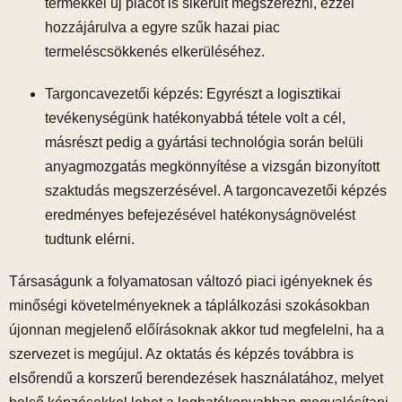
termékkel új piacot is sikerült megszerezni, ezzel
hozzájárulva a egyre szűk hazai piac
termeléscsökkenés elkerüléséhez.
Targoncavezetői képzés: Egyrészt a logisztikai
tevékenységünk hatékonyabbá tétele volt a cél,
másrészt pedig a gyártási technológia során belüli
anyagmozgatás megkönnyítése a vizsgán bizonyított
szaktudás megszerzésével. A targoncavezetői képzés
eredményes befejezésével hatékonyságnövelést
tudtunk elérni.
Társaságunk a folyamatosan változó piaci igényeknek és
minőségi követelményeknek a táplálkozási szokásokban
újonnan megjelenő előírásoknak akkor tud megfelelni, ha a
szervezet is megújul. Az oktatás és képzés továbbra is
elsőrendű a korszerű berendezések használatához, melyet