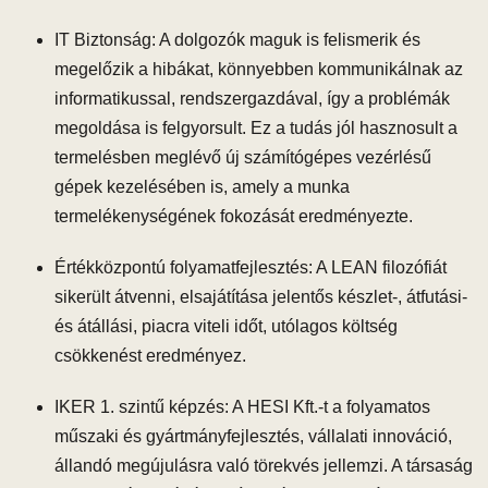
IT Biztonság: A dolgozók maguk is felismerik és
megelőzik a hibákat, könnyebben kommunikálnak az
informatikussal, rendszergazdával, így a problémák
megoldása is felgyorsult. Ez a tudás jól hasznosult a
termelésben meglévő új számítógépes vezérlésű
gépek kezelésében is, amely a munka
termelékenységének fokozását eredményezte.
Értékközpontú folyamatfejlesztés: A LEAN filozófiát
sikerült átvenni, elsajátítása jelentős készlet-, átfutási-
és átállási, piacra viteli időt, utólagos költség
csökkenést eredményez.
IKER 1. szintű képzés: A HESI Kft.-t a folyamatos
műszaki és gyártmányfejlesztés, vállalati innováció,
állandó megújulásra való törekvés jellemzi. A társaság