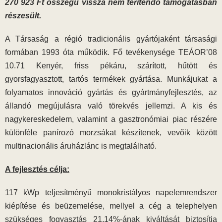
270 923 Ft összegű vissza nem térítendő támogatásban
részesült.
A Társaság a régió tradicionális gyártójaként társasági
formában 1993 óta működik. Fő tevékenysége TEÁOR’08
10.71 Kenyér, friss pékáru, szárított, hűtött és
gyorsfagyasztott, tartós termékek gyártása. Munkájukat a
folyamatos innováció gyártás és gyártmányfejlesztés, az
állandó megújulásra való törekvés jellemzi. A kis és
nagykereskedelem, valamint a gasztronómiai piac részére
különféle panírozó morzsákat készítenek, vevőik között
multinacionális áruházlánc is megtalálható.
A fejlesztés célja:
117 kWp teljesítményű monokristályos napelemrendszer
kiépítése és beüzemelése, mellyel a cég a telephelyen
szükséges fogyasztás 21,14%-ának kiváltását biztosítja