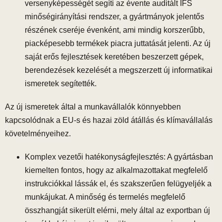
versenyképességét segíti az évente auditált IFS
minőségirányítási rendszer, a gyártmányok jelentős
részének cseréje évenként, ami mindig korszerűbb,
piacképesebb termékek piacra juttatását jelenti. Az új
saját erős fejlesztések keretében beszerzett gépek,
berendezések kezelését a megszerzett új informatikai
ismeretek segítették.
Az új ismeretek által a munkavállalók könnyebben
kapcsolódnak a EU-s és hazai zöld átállás és klímavállalás
követelményeihez.
Komplex vezetői hatékonyságfejlesztés: A gyártásban
kiemelten fontos, hogy az alkalmazottakat megfelelő
instrukciókkal lássák el, és szakszerűen felügyeljék a
munkájukat. A minőség és termelés megfelelő
összhangját sikerült elérni, mely által az exportban új