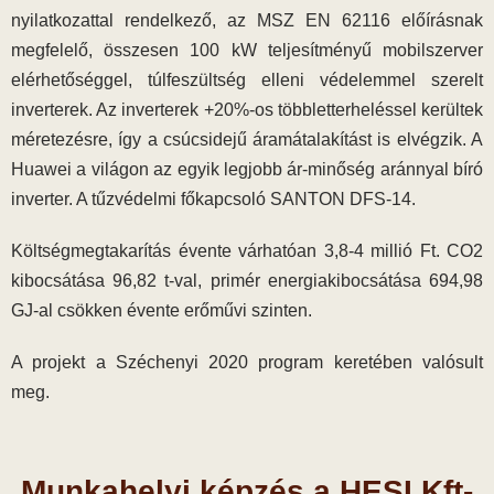
nyilatkozattal rendelkező, az MSZ EN 62116 előírásnak
megfelelő, összesen 100 kW teljesítményű mobilszerver
elérhetőséggel, túlfeszültség elleni védelemmel szerelt
inverterek. Az inverterek +20%-os többletterheléssel kerültek
méretezésre, így a csúcsidejű áramátalakítást is elvégzik. A
Huawei a világon az egyik legjobb ár-minőség aránnyal bíró
inverter. A tűzvédelmi főkapcsoló SANTON DFS-14.
Költségmegtakarítás évente várhatóan 3,8-4 millió Ft. CO2
kibocsátása 96,82 t-val, primér energiakibocsátása 694,98
GJ-al csökken évente erőművi szinten.
A projekt a Széchenyi 2020 program keretében valósult
meg.
Munkahelyi képzés a HESI Kft-