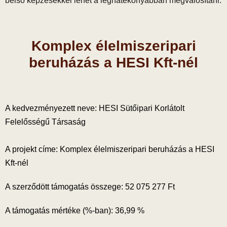
belső képzésekkel lehet a leghatékonyabban megvalósítani.
Komplex élelmiszeripari
beruházás a HESI Kft-nél
A kedvezményezett neve: HESI Sütőipari Korlátolt
Felelősségű Társaság
A projekt címe: Komplex élelmiszeripari beruházás a HESI
Kft-nél
A szerződött támogatás összege: 52 075 277 Ft
A támogatás mértéke (%-ban): 36,99 %