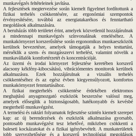
munkavégzés feltételeinek javítása.
A fejlesztések megtervezése során kiemelt figyelmet fordítottunk a
fizikai terhelés csökkentésére, az ergonómiai szempontok
érvényesítésére, továbbá az energiatakarékos és fenntartható
megoldások alkalmazására.
A beruházás több területet érint, amelyek közvetlenül hozzájárulnak
a mindennapi munkavégzés színvonalának emeléséhez. A
munkakörnyezet korszerűsítése során ergonomikus munkaeszközök
kerülnek bevezetésre, amelyek támogatják a helyes testtartást,
mérséklik a szem- és mozgásszervi terhelést, valamint növelik a
munkavállalók komfortérzetét és koncentrációját.
Az üzemi és irodai környezet fejlesztése keretében korszerű
alacsony kékfény-kibocsátású, vibrációmentes monitorok kerülnek
alkalmazásra. Ezek hozzájárulnak a vizuális terhelés
csökkentéséhez és az egész évben kiegyensúlyozott, komfortos
munkakörnyezet fenntartásához.
A fizikai megterhelés csökkentése érdekében elektromos
meghajtású anyagmozgató eszközök beszerzése valósul meg,
amelyek elősegítik a biztonságosabb, hatékonyabb és kevésbé
megterhelő munkavégzést.
A termelési és raktári folyamatok fejlesztése szintén kiemelt szerepet
kap: az új berendezések és eszközök alkalmazása gyorsabb,
pontosabb munkavégzést tesz lehetővé, miközben csökkenti a
baleseti kockázatokat és a fizikai igénybevételt. A munkaterületek
jobb szervezhetősége és a korszerű technológiai megoldások