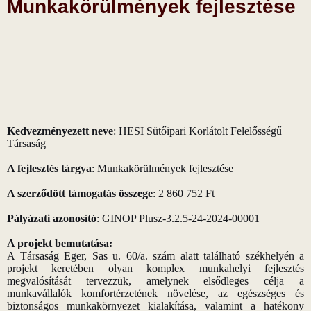
Munkakörülmények fejlesztése
Kedvezményezett neve
: HESI Sütőipari Korlátolt Felelősségű
Társaság
A fejlesztés tárgya
: Munkakörülmények fejlesztése
A szerződött támogatás összege
: 2 860 752 Ft
Pályázati azonosító
: GINOP Plusz-3.2.5-24-2024-00001
A projekt bemutatása:
A Társaság Eger, Sas u. 60/a. szám alatt található székhelyén a
projekt keretében olyan komplex munkahelyi fejlesztés
megvalósítását tervezzük, amelynek elsődleges célja a
munkavállalók komfortérzetének növelése, az egészséges és
biztonságos munkakörnyezet kialakítása, valamint a hatékony