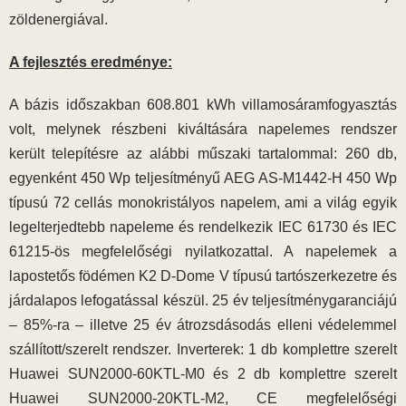
zöldenergiával.
A fejlesztés eredménye:
A bázis időszakban 608.801 kWh villamosáramfogyasztás
volt, melynek részbeni kiváltására napelemes rendszer
került telepítésre az alábbi műszaki tartalommal: 260 db,
egyenként 450 Wp teljesítményű AEG AS-M1442-H 450 Wp
típusú 72 cellás monokristályos napelem, ami a világ egyik
legelterjedtebb napeleme és rendelkezik IEC 61730 és IEC
61215-ös megfelelőségi nyilatkozattal. A napelemek a
lapostetős födémen K2 D-Dome V típusú tartószerkezetre és
járdalapos lefogatással készül. 25 év teljesítménygaranciájú
– 85%-ra – illetve 25 év átrozsdásodás elleni védelemmel
szállított/szerelt rendszer. Inverterek: 1 db komplettre szerelt
Huawei SUN2000-60KTL-M0 és 2 db komplettre szerelt
Huawei SUN2000-20KTL-M2, CE megfelelőségi