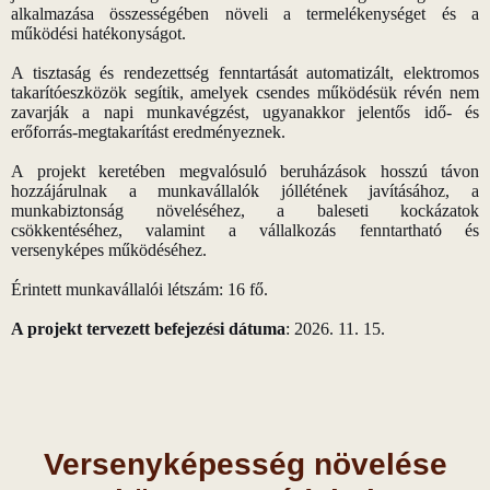
alkalmazása összességében növeli a termelékenységet és a
működési hatékonyságot.
A tisztaság és rendezettség fenntartását automatizált, elektromos
takarítóeszközök segítik, amelyek csendes működésük révén nem
zavarják a napi munkavégzést, ugyanakkor jelentős idő- és
erőforrás-megtakarítást eredményeznek.
A projekt keretében megvalósuló beruházások hosszú távon
hozzájárulnak a munkavállalók jóllétének javításához, a
munkabiztonság növeléséhez, a baleseti kockázatok
csökkentéséhez, valamint a vállalkozás fenntartható és
versenyképes működéséhez.
Érintett munkavállalói létszám: 16 fő.
A projekt tervezett befejezési dátuma
: 2026. 11. 15.
Versenyképesség növelése