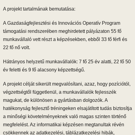
A projekt tartalmának bemutatása:
A Gazdaságfejlesztési és Innovációs Operatív Program
támogatási rendszerében meghirdetett pályázaton 55 fő
munkavállaló vett részt a képzésekben, ebből 33 fő férfi és
22 fő nő volt.
Hátrányos helyzetű munkavállalók: 7 fő 25 év alatti, 22 fő 50
év feletti és 9 fő alacsony képzettségű.
A projekt célját sikerült megvalósítani, azaz, hogy pozíciótól,
végzettségtől függetlenül, a munkavállalók fejlesszék
magukat, de különösen a gyártásban dolgozók. A
hatékonyság fejlesztő tréningeken elsajátított tudás biztosítja
a minőségi követelményeknek való magas szinten történő
megfelelést. Az informatikai képzésen megtanultak révén
csökkennek az adatkezelési, táblázatkezelési hibák,