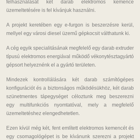
felhasználását két darab elektromos kemence
üzemeltetésére is fel kívánjuk használni.
A projekt keretében egy e-furgon is beszerzésre kerül,
mellyel egy városi diesel üzemű gépkocsit válthatunk ki.
A cég egyik specialitásának megfelelő egy darab extruder
típusú elektromos energiával működő vékonytésztagyártó
gépsort helyeznénk el a gyártó területen.
Mindezek kontrollálására két darab számítógépes
konfigurációt és a biztonságos működésükhöz, két darab
szünetmentes tápegységet céloztunk meg beszerezni
egy multifunkciós nyomtatóval, mely a megfelelő
üzemeltetéshez elengedhetetlen.
Ezen kívül még két, fent említett elektromos kemencét és
egy csomagológépet is be kívánunk szerezni a projekt